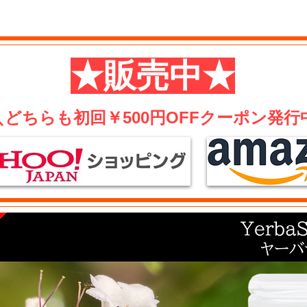
​★販売中★
​＼どちらも初回￥500円OFFクーポン発行